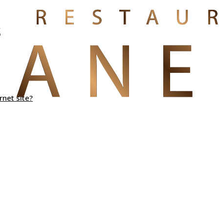
s
rnet site?