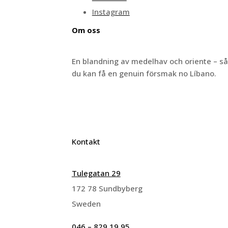
Instagram
Om oss
En blandning av medelhav och oriente – s
du kan få en genuin försmak no Líbano.
Kontakt
Tulegatan 29
172 78 Sundbyberg
Sweden
046 – 829 19 95