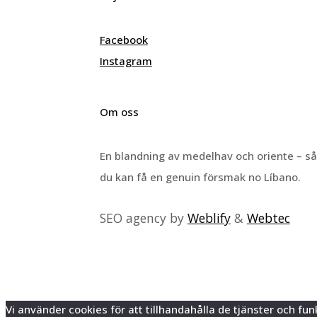
Facebook
Instagram
Om oss
En blandning av medelhav och oriente – s
du kan få en genuin försmak no Líbano.
SEO agency by
Weblify
&
Webtec
Vi använder cookies för att tillhandahålla de tjänster och 