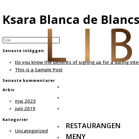
Hoppa
till
Ksara Blanca de Blanc
innehållet
Press
Escape
Senaste inläggen
to
close
Do you know the Benefits of signing up for a dating inte
the
This is a Sample Post
search
Senaste kommentarer
panel.
RESTAURANGEN
Arkiv
MENY
maj 2023
AVHÄMTNING
juni 2019
Kategorier
RESTAURANGEN
Uncategorized
MENY